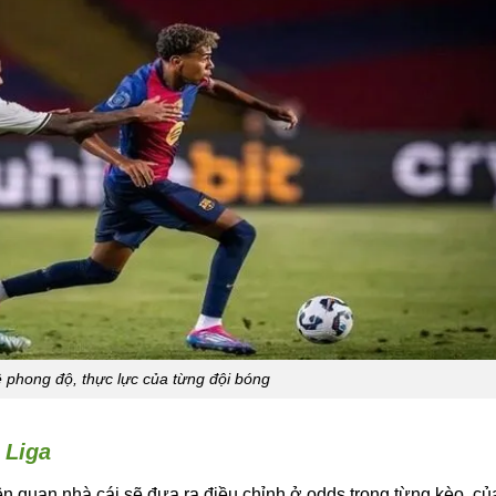
 phong độ, thực lực của từng đội bóng
 Liga
iên quan nhà cái sẽ đưa ra điều chỉnh ở odds trong từng kèo, củ