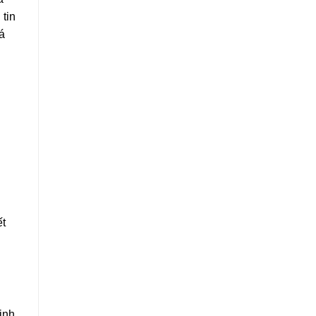
 tin
á
ết
ịnh