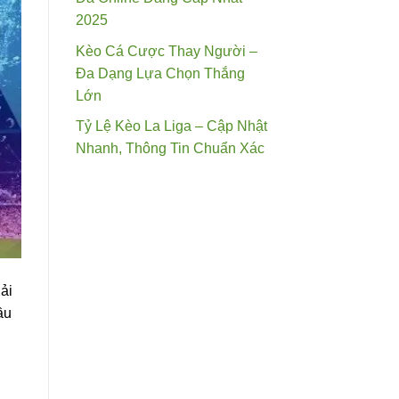
2025
Kèo Cá Cược Thay Người –
Đa Dạng Lựa Chọn Thắng
Lớn
Tỷ Lệ Kèo La Liga – Cập Nhật
Nhanh, Thông Tin Chuẩn Xác
ải
ầu