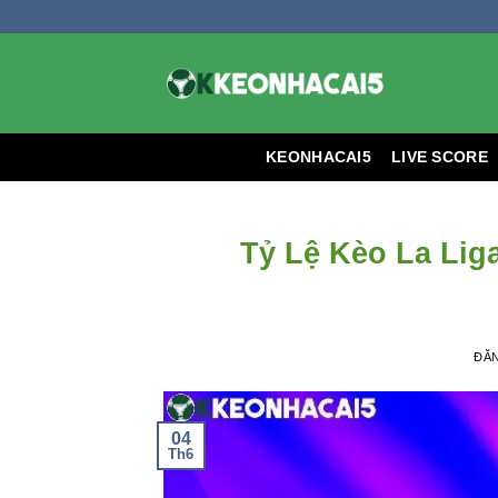
Bỏ
qua
nội
dung
KEONHACAI5
LIVE SCORE
Tỷ Lệ Kèo La Lig
ĐĂ
04
Th6