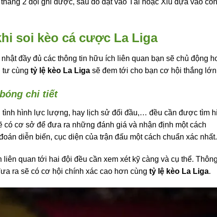
 thắng 2 đội ghi được, sau đó đặt vào Tài hoặc Xỉu dựa vào con
hi soi kèo cá cược La Liga
 nhật đầy đủ các thông tin hữu ích liên quan bạn sẽ chủ động 
u tư cùng
tỷ lệ kèo La Liga
sẽ đem tới cho bạn cơ hội thắng lớn
bóng chi tiết
n tình hình lực lượng, hay lịch sử đối đầu,… đều cần được tìm h
 sẽ có cơ sở để đưa ra những đánh giá và nhận định một cách
đoán diễn biến, cục diện của trận đấu một cách chuẩn xác nhất.
in liên quan tới hai đội đều cần xem xét kỹ càng và cụ thể. Thôn
đưa ra sẽ có cơ hội chính xác cao hơn cùng
tỷ lệ kèo La Liga
.