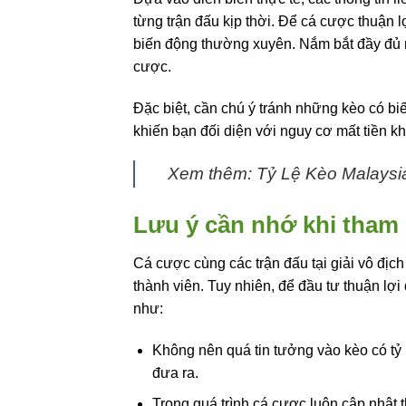
từng trận đấu kịp thời. Để cá cược thuận l
biến động thường xuyên. Nắm bắt đầy đủ 
cược.
Đặc biệt, cần chú ý tránh những kèo có biế
khiến bạn đối diện với nguy cơ mất tiền 
Xem thêm:
Tỷ Lệ Kèo Malaysi
Lưu ý cần nhớ khi tham g
Cá cược cùng các trận đấu tại giải vô địch
thành viên. Tuy nhiên, để đầu tư thuận lợi
như:
Không nên quá tin tưởng vào kèo có tỷ 
đưa ra.
Trong quá trình cá cược luôn cập nhật 