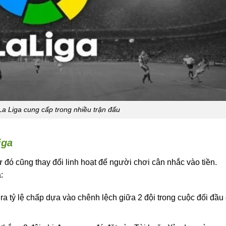
a Liga cung cấp trong nhiều trận đấu
iga
ừ đó cũng thay đổi linh hoạt để người chơi cân nhắc vào tiền.
:
 tỷ lệ chấp dựa vào chênh lệch giữa 2 đội trong cuộc đối đầu