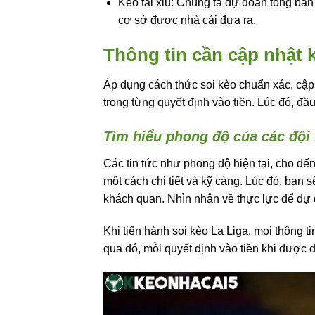
Kèo tài xỉu: Chúng ta dự đoán tổng bàn
cơ sở được nhà cái đưa ra.
Thông tin cần cập nhật k
Áp dụng cách thức soi kèo chuẩn xác, cập
trong từng quyết định vào tiền. Lúc đó, đầ
Tìm hiểu phong độ của các đội 
Các tin tức như phong độ hiện tại, cho đế
một cách chi tiết và kỹ càng. Lúc đó, bạn
khách quan. Nhìn nhận về thực lực để dự 
Khi tiến hành soi kèo La Liga, mọi thông t
qua đó, mỗi quyết định vào tiền khi được 