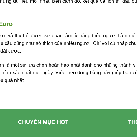
c những dữ liệu mới nhất. Bên cạnh đó, kết quả và lịch thi đấu
 Euro
ớn và thu hút được sự quan tâm từ hàng triệu người hâm mộ trá
u cầu cũng như sở thích của nhiều người. Chỉ với cú nhấp chuộ
 đặt cược.
h là một sự lựa chọn hoàn hảo nhất dành cho những thành viê
 chính xác nhất mỗi ngày. Việc theo dõng bảng này giúp bạn c
u quả nhất.
CHUYÊN MỤC HOT
TH