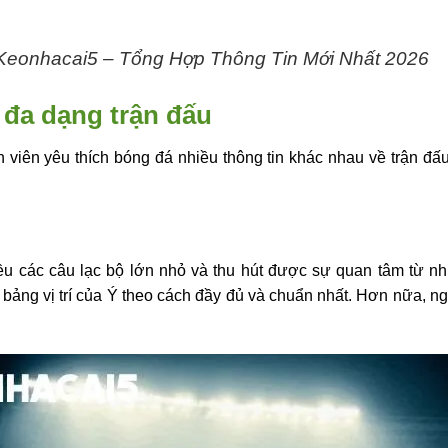
Keonhacai5 – Tổng Hợp Thông Tin Mới Nhất 2026
 đa dạng trận đấu
h viên yêu thích bóng đá nhiều thông tin khác nhau về trận đấu
iều các câu lạc bộ lớn nhỏ và thu hút được sự quan tâm từ 
bảng vị trí của Ý theo cách đầy đủ và chuẩn nhất. Hơn nữa, n