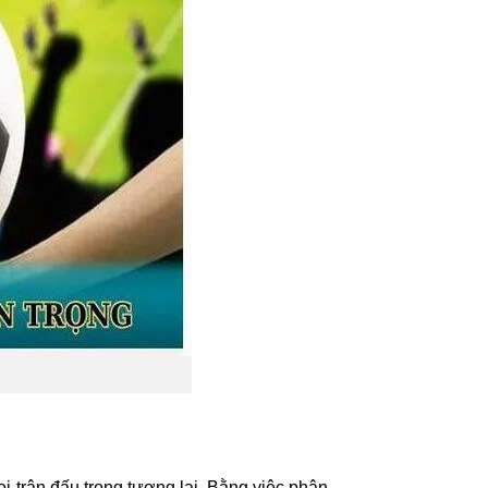
i trận đấu trong tương lai. Bằng việc phân