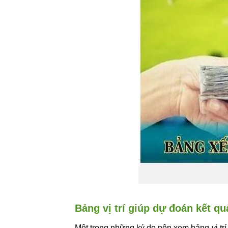
Bảng vị trí giúp dự đoán kết qu
Một trong những ký do nên xem bảng vị trí