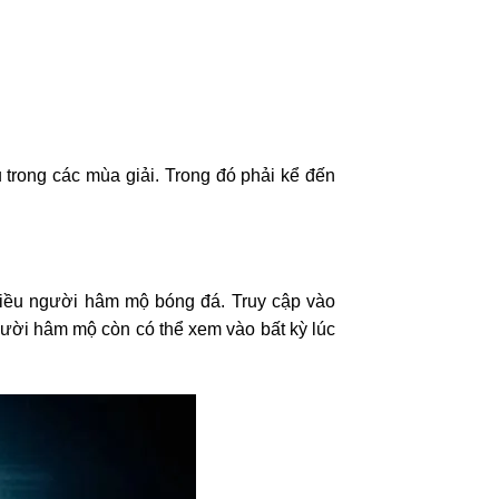
 trong các mùa giải. Trong đó phải kể đến
nhiều người hâm mộ bóng đá. Truy cập vào
gười hâm mộ còn có thể xem vào bất kỳ lúc