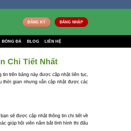
ĐĂNG KÝ
ĐĂNG NHẬP
 BÓNG ĐÁ
BLOG
LIÊN HỆ
n Chi Tiết Nhất
in trên bảng này được cập nhật liên tục,
iều thời gian nhưng vẫn cập nhật được các
ạn sẽ được cập nhật thông tin chi tiết về
ác giúp hội viên nắm bắt tình hình thi đấu