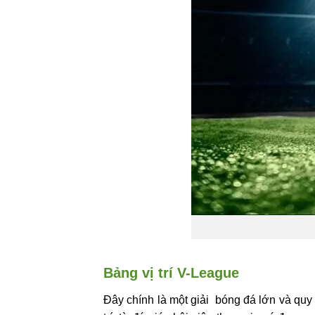
Bảng vị trí V-League
Đây chính là một giải bóng đá lớn và quy