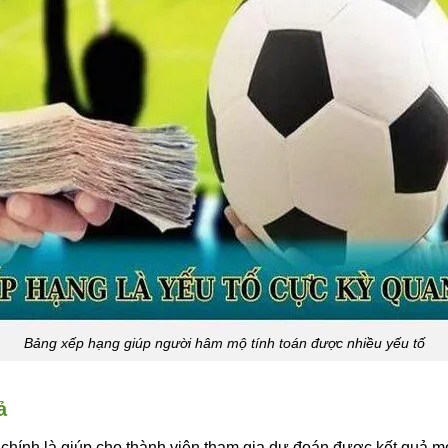
Bảng xếp hạng giúp người hâm mộ tính toán được nhiều yếu tố
ả
 chính là giúp cho thành viên tham gia dự đoán được kết quả mọ