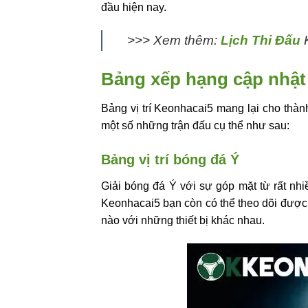
đầu hiện nay.
>>> Xem thêm:
Lịch Thi Đấu
Bảng xếp hạng cập nhật
Bảng vị trí Keonhacai5 mang lại cho thàn
một số những trận đấu cụ thể như sau:
Bảng vị trí bóng đá Ý
Giải bóng đá Ý với sự góp mặt từ rất nh
Keonhacai5 bạn còn có thể theo dõi được 
nào với những thiết bị khác nhau.