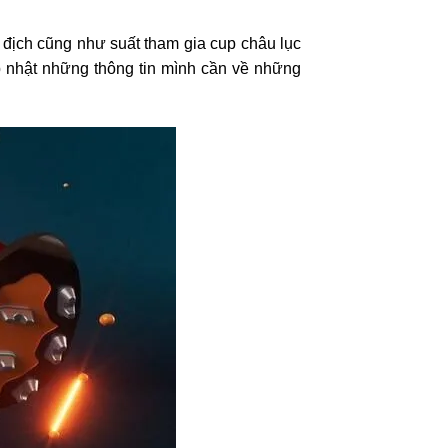
 địch cũng như suất tham gia cup châu lục
p nhật những thông tin mình cần về những