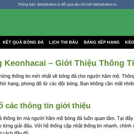
Thông báo: dehydration.io đổi qua địa chỉ mới dehydration.io
KẾT QUẢ BÓNG ĐÁ
LỊCH THI ĐẤU
BẢNG XẾP HẠNG
KÈO
Keonhacai – Giới Thiệu Thông Ti
ững thông tin mới nhất về bóng đá cho người hâm mộ. Thông t
í, thứ hạng, phong độ từ các đội bóng. Bạn không cần mất nh
 các thông tin giới thiệu
à thông tin mà người hâm mộ bóng đá luôn quan tâm. Tại đây b
từng giải đấu. Với hệ thống cập nhật thông tin nhanh, chính x
t cách đầy đủ.