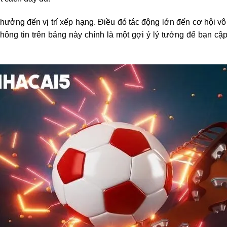
 hưởng đến vị trí xếp hạng. Điều đó tác động lớn đến cơ hội vô
ông tin trên bảng này chính là một gợi ý lý tưởng để bạn cậ