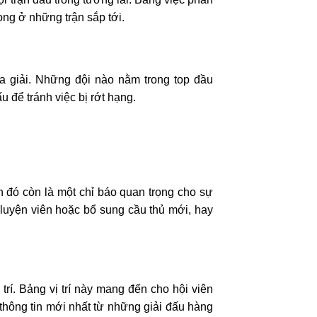
ong ở những trận sắp tới.
a giải. Những đội nào nằm trong top đầu
 để tránh việc bị rớt hạng.
 đó còn là một chỉ báo quan trọng cho sự
 luyện viên hoặc bổ sung cầu thủ mới, hay
trí. Bảng vị trí này mang đến cho hội viên
thông tin mới nhất từ những giải đấu hàng