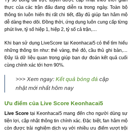
thực của các trận đấu đang diễn ra trong ngày. Toàn bộ
thông tin luôn hiển thị rất chi tiết, đầy đủ giúp fan hâm mộ
dễ dàng theo dõi. Đồng thời, ứng dụng luôn cung cấp từng
phút live, tỷ số hiệp 1, hiệp 2, tỷ số cả trận,…
Khi bạn sử dụng LiveScore tại Keonhacai5 có thể tìm hiểu
những thông tin như: thẻ vàng, thẻ đỏ, cầu thủ ghi bàn,…
Đây là dữ liệu quan trọng giúp bạn dự đoán kết quả cuối
cùng chính xác tới hơn 90%.
>>> Xem ngay:
Kết quả bóng đá
cập
nhật mới nhất hôm nay
Ưu điểm của Live Score Keonhacai5
Live Score
tại Keonhacai5 mang đến cho người dùng sự
tiện lợi, cập nhật thông tin chính xác. Đặc biệt, fan hâm mộ
còn được trải nghiệm dịch vụ với nhiều ưu điểm vượt trội