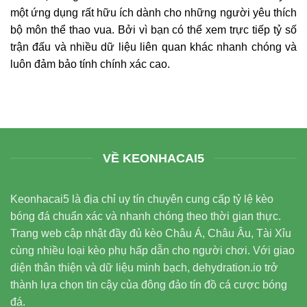
một ứng dụng rất hữu ích dành cho những người yêu thích
bộ môn thể thao vua. Bởi vì bạn có thể xem trực tiếp tỷ số
trận đấu và nhiều dữ liệu liên quan khác nhanh chóng và
luôn đảm bảo tính chính xác cao.
VỀ KEONHACAI5
Keonhacai5 là địa chỉ uy tín chuyên cung cấp tỷ lệ kèo
bóng đá chuẩn xác và nhanh chóng theo thời gian thực.
Trang web cập nhật đầy đủ kèo Châu Á, Châu Âu, Tài Xỉu
cùng nhiều loại kèo phụ hấp dẫn cho người chơi. Với giao
diện thân thiện và dữ liệu minh bạch, dehydration.io trở
thành lựa chọn tin cậy của đông đảo tín đồ cá cược bóng
đá.