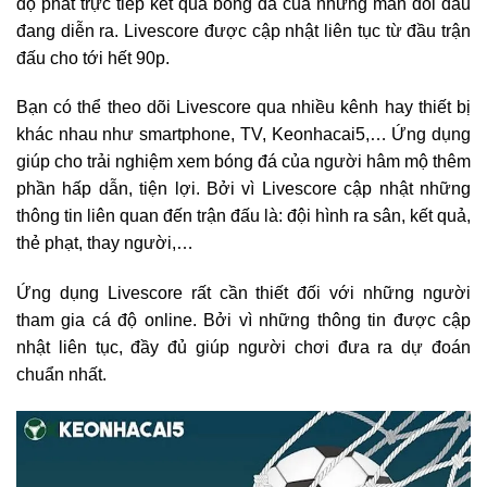
độ phát trực tiếp kết quả bóng đá của những màn đối đầu
đang diễn ra. Livescore được cập nhật liên tục từ đầu trận
đấu cho tới hết 90p.
Bạn có thể theo dõi Livescore qua nhiều kênh hay thiết bị
khác nhau như smartphone, TV, Keonhacai5,… Ứng dụng
giúp cho trải nghiệm xem bóng đá của người hâm mộ thêm
phần hấp dẫn, tiện lợi. Bởi vì Livescore cập nhật những
thông tin liên quan đến trận đấu là: đội hình ra sân, kết quả,
thẻ phạt, thay người,…
Ứng dụng Livescore rất cần thiết đối với những người
tham gia cá độ online. Bởi vì những thông tin được cập
nhật liên tục, đầy đủ giúp người chơi đưa ra dự đoán
chuẩn nhất.