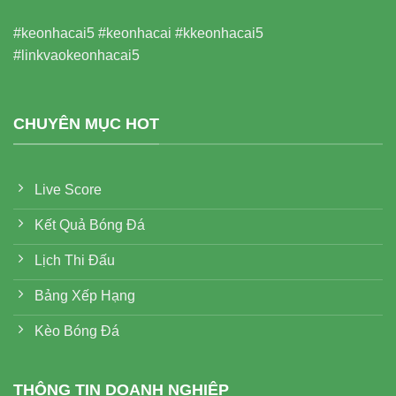
#keonhacai5 #keonhacai #kkeonhacai5
#linkvaokeonhacai5
CHUYÊN MỤC HOT
Live Score
Kết Quả Bóng Đá
Lịch Thi Đấu
Bảng Xếp Hạng
Kèo Bóng Đá
THÔNG TIN DOANH NGHIỆP