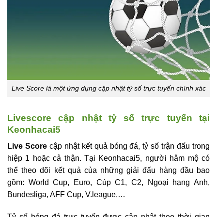
Live Score là một ứng dụng cập nhật tỷ số trực tuyến chính xác
Livescore cập nhật tỷ số trực tuyến tại
Keonhacai5
Live Score
cập nhật kết quả bóng đá, tỷ số trận đấu trong
hiệp 1 hoặc cả thận. Tại Keonhacai5, người hâm mộ có
thể theo dõi kết quả của những giải đấu hàng đầu bao
gồm: World Cup, Euro, Cúp C1, C2, Ngoại hạng Anh,
Bundesliga, AFF Cup, V.league,…
Tỷ số bóng đá trực tuyến được cập nhật theo thời gian