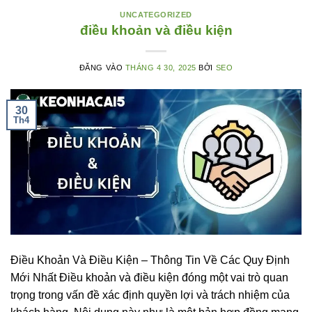
UNCATEGORIZED
điều khoản và điều kiện
ĐĂNG VÀO
THÁNG 4 30, 2025
BỞI
SEO
30
Th4
Điều Khoản Và Điều Kiện – Thông Tin Về Các Quy Định
Mới Nhất Điều khoản và điều kiện đóng một vai trò quan
trọng trong vấn đề xác định quyền lợi và trách nhiệm của