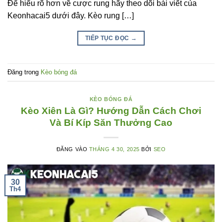
Để hiểu rõ hơn về cược rung hãy theo dõi bài viết của
Keonhacai5 dưới đây. Kèo rung […]
TIẾP TỤC ĐỌC
→
Đăng trong
Kèo bóng đá
KÈO BÓNG ĐÁ
Kèo Xiên Là Gì? Hướng Dẫn Cách Chơi
Và Bí Kíp Săn Thưởng Cao
ĐĂNG VÀO
THÁNG 4 30, 2025
BỞI
SEO
30
Th4