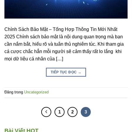
Chính Sách Bảo Mật – Tổng Hợp Thông Tin Mới Nhất
2025 Chính sách bảo mật là nội dung quan trọng mà bạn
cần nắm bắt, hiểu rõ và tuân thủ nghiêm túc. Khi tham gia
cá cược chắc hẳn mỗi người sẽ cảm thấy rất lo lắng khi
mọi dữ liệu cá nhân của […]
TIẾP TỤC ĐỌC
→
Đăng trong
Uncategorized
1
2
3
Bài Viết HOT