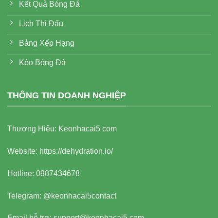
Kết Quả Bóng Đá
Lịch Thi Đấu
Bảng Xếp Hạng
Kèo Bóng Đá
THÔNG TIN DOANH NGHIỆP
Thương Hiệu: Keonhacai5 com
Website: https://dehydration.io/
Hotline:
0987434678
Telegram:
@keonhacai5contact
Email hỗ trợ:
support@keonhacai5.com